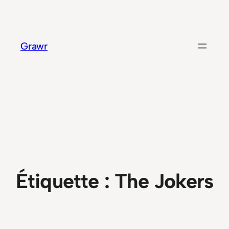
Aller
au
contenu
Grawr
Étiquette :
The Jokers