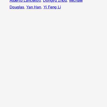
Alberto Lancelloti
, 
Dongyu Zhou
, 
Michael
Douglas
, 
Yan Han
, 
Yi Feng Li