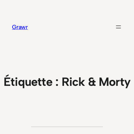
Aller
au
contenu
Grawr
Étiquette :
Rick & Morty