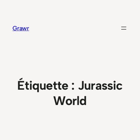
Aller
au
contenu
Grawr
Étiquette :
Jurassic
World