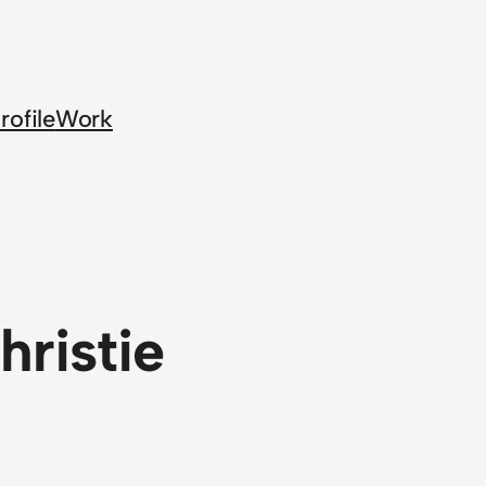
rofile
Work
ristie