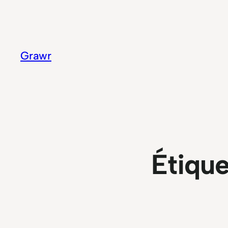
Aller
au
contenu
Grawr
Étique