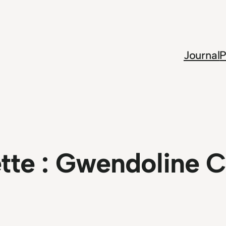
Journal
P
tte :
Gwendoline Ch