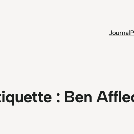
Journal
P
tiquette :
Ben Affle