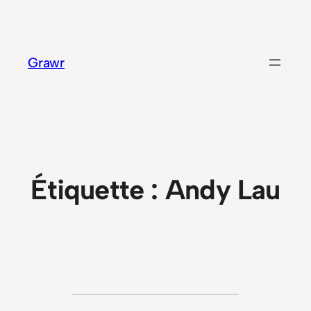
Aller
au
contenu
Grawr
Étiquette :
Andy Lau