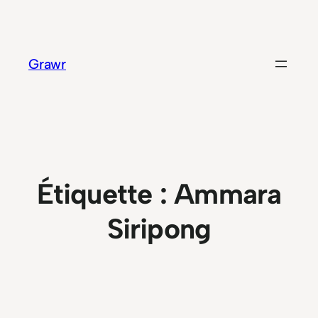
Aller
au
contenu
Grawr
Étiquette :
Ammara
Siripong