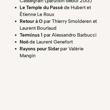
Cassegrain (parution début 2013)
Le Temple du Passé
de Hubert et
Étienne Le Roux
Retour à O
par Thierry Smolderen et
Laurent Bourlaud
Terminus 1
par Alessandro Barbucci
Noô
de Laurent Genefort
Rayons pour Sidar
par Valérie
Mangin
La Peur Géante
par Denis Lapière et
Mathieu Reynès
L’Orphelin de Perdide
par Jean-Luc
Istin
La seule question que je me pose est en
combien de tomes sera découpé
Niourk
,
puisque l’on sait déjà qu’Oms en série se