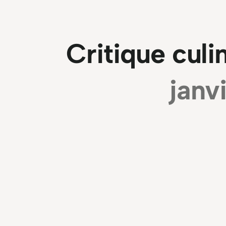
Critique culi
janv