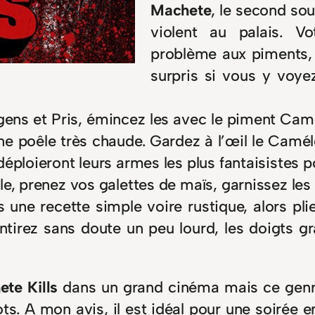
Machete
, le second sou
violent au palais. Vo
problème aux piments, 
surpris si vous y voye
ens et Pris, émincez les avec le piment Camé
 poêle très chaude. Gardez à l’œil le Caméléo
déploieront leurs armes les plus fantaisistes 
e, prenez vos galettes de maïs, garnissez les 
ne recette simple voire rustique, alors pli
entirez sans doute un peu lourd, les doigts gr
te Kills
dans un grand cinéma mais ce genre 
ts. A mon avis, il est idéal pour une soirée e