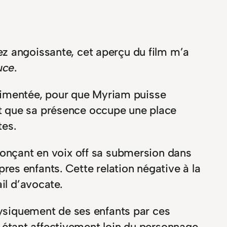
ez angoissante, cet aperçu du film m’a
uce
.
érimentée, pour que Myriam puisse
nt que sa présence occupe une place
tes.
nonçant en voix off sa submersion dans
es enfants. Cette relation négative à la
il d’avocate.
physiquement de ses enfants par ces
en étant affectivement loin du personnage.