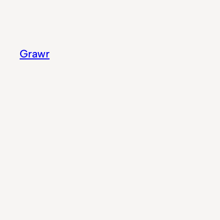
Aller
au
contenu
Grawr