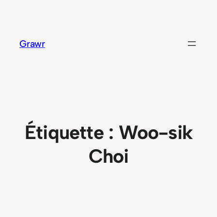
Aller
au
contenu
Grawr
Étiquette :
Woo-sik
Choi