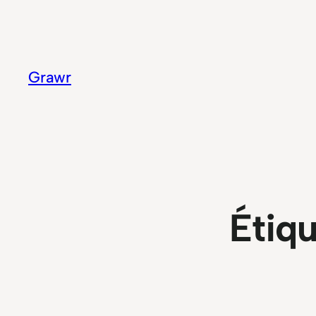
Aller
au
contenu
Grawr
Étiqu