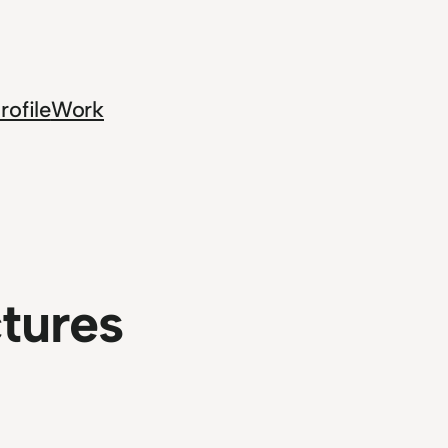
rofile
Work
ctures